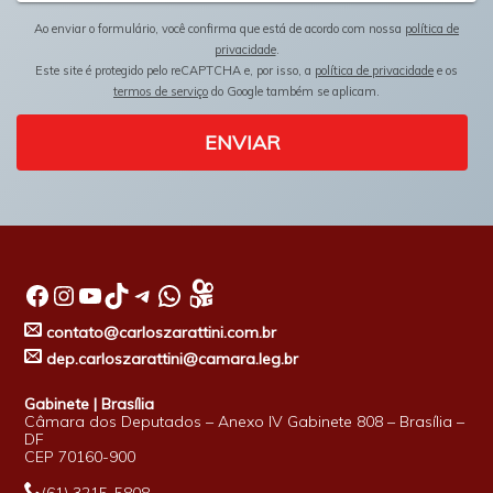
Ao enviar o formulário, você confirma que está de acordo com nossa
política de
privacidade
.
Este site é protegido pelo reCAPTCHA e, por isso, a
política de privacidade
e os
termos de serviço
do Google também se aplicam.
ENVIAR
Facebook
Instagram
Youtube
TikTok
Telegram
WhatsApp
contato@carloszarattini.com.br
dep.carloszarattini@camara.leg.br
Gabinete | Brasília
Câmara dos Deputados – Anexo IV Gabinete 808 – Brasília –
DF
CEP 70160-900
(61) 3215-5808