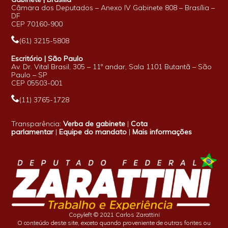
Câmara dos Deputados – Anexo IV Gabinete 808 – Brasília –
DF
CEP 70160-900
(61) 3215-5808
Escritório | São Paulo
Av. Dr. Vital Brasil, 305 – 11º andar, Sala 1101 Butantã – São
Paulo – SP
CEP 05503-001
(11) 3765-1728
Transparência:
Verba de gabinete
|
Cota
parlamentar
|
Equipe do mandato
|
Mais informações
Copyleft © 2021 Carlos Zarattini
O conteúdo deste site, exceto quando proveniente de outras fontes ou