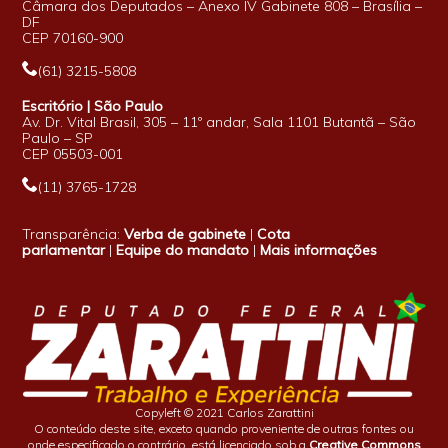
Câmara dos Deputados – Anexo IV Gabinete 808 – Brasília –
DF
CEP 70160-900
(61) 3215-5808
Escritório | São Paulo
Av. Dr. Vital Brasil, 305 – 11º andar, Sala 1101 Butantã – São
Paulo – SP
CEP 05503-001
(11) 3765-1728
Transparência:
Verba de gabinete
|
Cota
parlamentar
|
Equipe do mandato
|
Mais informações
Copyleft © 2021 Carlos Zarattini
O conteúdo deste site, exceto quando proveniente de outras fontes ou
onde especificado o contrário, está licenciado sob a
Creative Commons