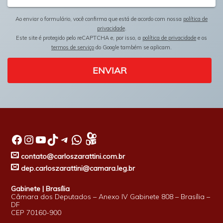
Ao enviar o formulário, você confirma que está de acordo com nossa
política de
privacidade
.
Este site é protegido pelo reCAPTCHA e, por isso, a
política de privacidade
e os
termos de serviço
do Google também se aplicam.
ENVIAR
Facebook
Instagram
Youtube
TikTok
Telegram
WhatsApp
contato@carloszarattini.com.br
dep.carloszarattini@camara.leg.br
Gabinete | Brasília
Câmara dos Deputados – Anexo IV Gabinete 808 – Brasília –
DF
CEP 70160-900