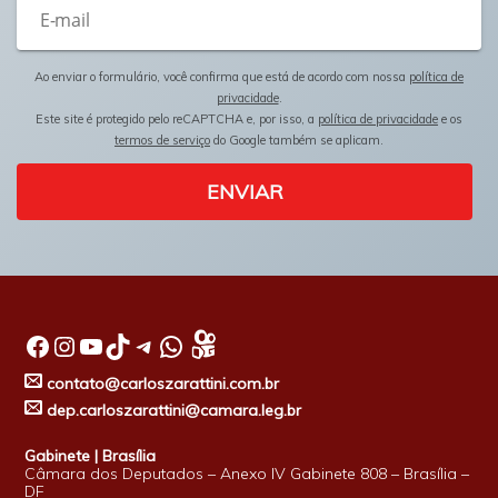
Ao enviar o formulário, você confirma que está de acordo com nossa
política de
privacidade
.
Este site é protegido pelo reCAPTCHA e, por isso, a
política de privacidade
e os
termos de serviço
do Google também se aplicam.
ENVIAR
Facebook
Instagram
Youtube
TikTok
Telegram
WhatsApp
contato@carloszarattini.com.br
dep.carloszarattini@camara.leg.br
Gabinete | Brasília
Câmara dos Deputados – Anexo IV Gabinete 808 – Brasília –
DF