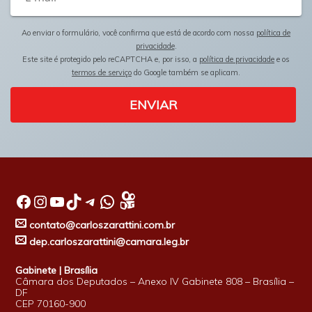
Ao enviar o formulário, você confirma que está de acordo com nossa
política de
privacidade
.
Este site é protegido pelo reCAPTCHA e, por isso, a
política de privacidade
e os
termos de serviço
do Google também se aplicam.
ENVIAR
Facebook
Instagram
Youtube
TikTok
Telegram
WhatsApp
contato@carloszarattini.com.br
dep.carloszarattini@camara.leg.br
Gabinete | Brasília
Câmara dos Deputados – Anexo IV Gabinete 808 – Brasília –
DF
CEP 70160-900