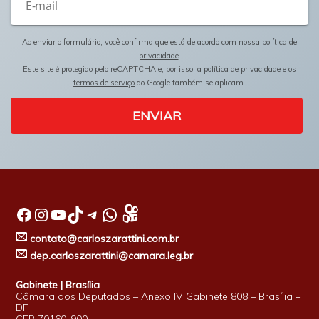
Ao enviar o formulário, você confirma que está de acordo com nossa
política de
privacidade
.
Este site é protegido pelo reCAPTCHA e, por isso, a
política de privacidade
e os
termos de serviço
do Google também se aplicam.
ENVIAR
Facebook
Instagram
Youtube
TikTok
Telegram
WhatsApp
contato@carloszarattini.com.br
dep.carloszarattini@camara.leg.br
Gabinete | Brasília
Câmara dos Deputados – Anexo IV Gabinete 808 – Brasília –
DF
CEP 70160-900