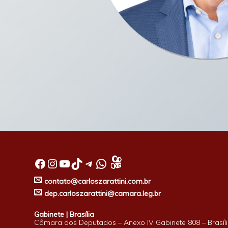
Facebook
Instagram
Youtube
TikTok
Telegram
WhatsApp
contato@carloszarattini.com.br
dep.carloszarattini@camara.leg.br
Gabinete | Brasília
Câmara dos Deputados – Anexo IV Gabinete 808 – Brasíli