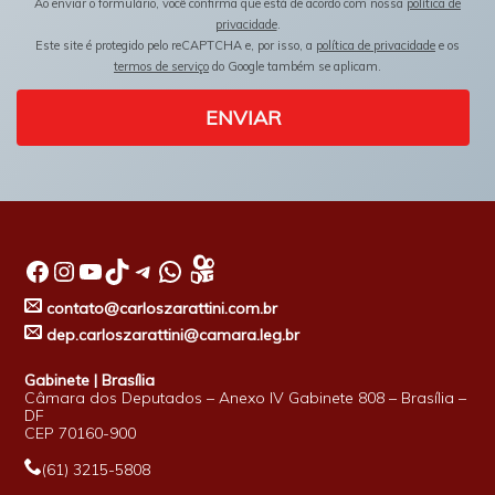
Ao enviar o formulário, você confirma que está de acordo com nossa
política de
privacidade
.
Este site é protegido pelo reCAPTCHA e, por isso, a
política de privacidade
e os
termos de serviço
do Google também se aplicam.
ENVIAR
Facebook
Instagram
Youtube
TikTok
Telegram
WhatsApp
contato@carloszarattini.com.br
dep.carloszarattini@camara.leg.br
Gabinete | Brasília
Câmara dos Deputados – Anexo IV Gabinete 808 – Brasília –
DF
CEP 70160-900
(61) 3215-5808