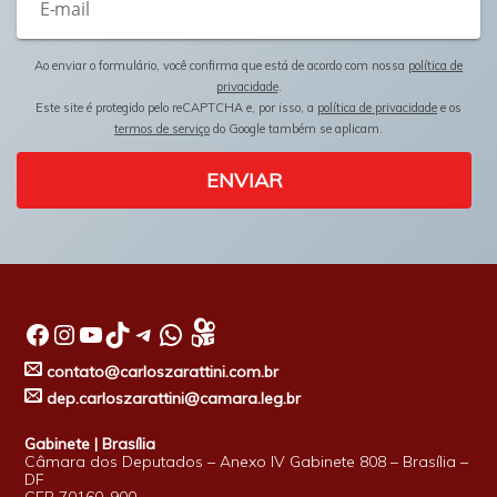
Ao enviar o formulário, você confirma que está de acordo com nossa
política de
privacidade
.
Este site é protegido pelo reCAPTCHA e, por isso, a
política de privacidade
e os
termos de serviço
do Google também se aplicam.
ENVIAR
Facebook
Instagram
Youtube
TikTok
Telegram
WhatsApp
contato@carloszarattini.com.br
dep.carloszarattini@camara.leg.br
Gabinete | Brasília
Câmara dos Deputados – Anexo IV Gabinete 808 – Brasília –
DF
CEP 70160-900