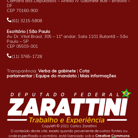
Câmara dos Deputados – Anexo IV Gabinete 808 – Brasília –
DF
CEP 70160-900
(61) 3215-5808
Escritório | São Paulo
Av. Dr. Vital Brasil, 305 – 11º andar, Sala 1101 Butantã – São
Paulo – SP
CEP 05503-001
(11) 3765-1728
Transparência:
Verba de gabinete
|
Cota
parlamentar
|
Equipe do mandato
|
Mais informações
Copyleft © 2021 Carlos Zarattini
O conteúdo deste site, exceto quando proveniente de outras fontes ou
onde especificado o contrário, está licenciado sob a
Creative Commons