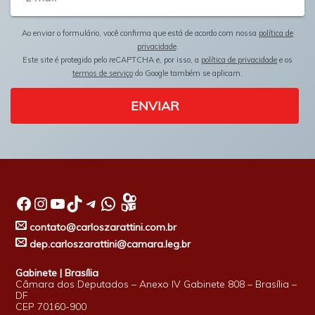
Ao enviar o formulário, você confirma que está de acordo com nossa
política de
privacidade
.
Este site é protegido pelo reCAPTCHA e, por isso, a
política de privacidade
e os
termos de serviço
do Google também se aplicam.
ENVIAR
Facebook
Instagram
Youtube
TikTok
Telegram
WhatsApp
contato@carloszarattini.com.br
dep.carloszarattini@camara.leg.br
Gabinete | Brasília
Câmara dos Deputados – Anexo IV Gabinete 808 – Brasília –
DF
CEP 70160-900