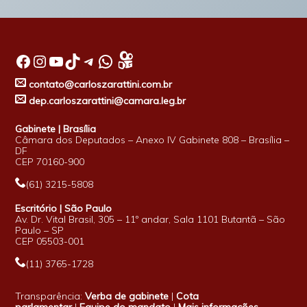
Facebook
Instagram
Youtube
TikTok
Telegram
WhatsApp
contato@carloszarattini.com.br
dep.carloszarattini@camara.leg.br
Gabinete | Brasília
Câmara dos Deputados – Anexo IV Gabinete 808 – Brasília –
DF
CEP 70160-900
(61) 3215-5808
Escritório | São Paulo
Av. Dr. Vital Brasil, 305 – 11º andar, Sala 1101 Butantã – São
Paulo – SP
CEP 05503-001
(11) 3765-1728
Transparência:
Verba de gabinete
|
Cota
parlamentar
|
Equipe do mandato
|
Mais informações