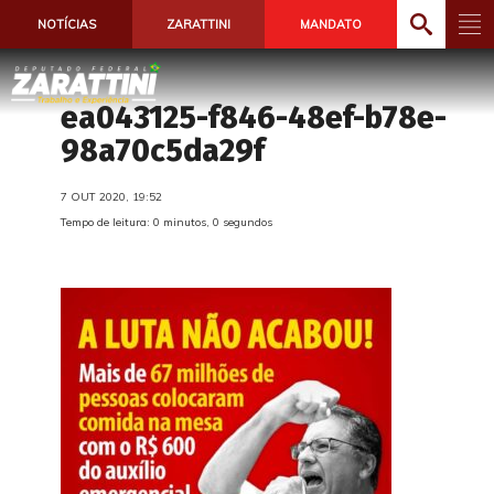
NOTÍCIAS
ZARATTINI
MANDATO
ea043125-f846-48ef-b78e-
98a70c5da29f
7 OUT 2020, 19:52
Tempo de leitura: 0 minutos, 0 segundos