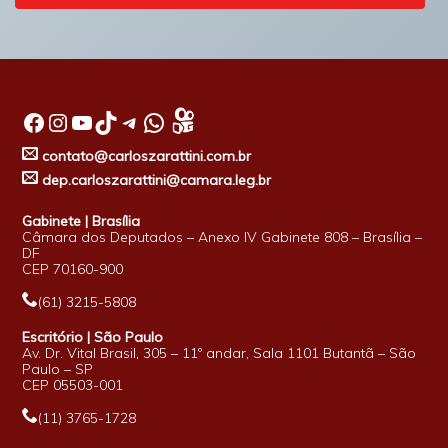
Facebook
Instagram
Youtube
TikTok
Telegram
WhatsApp
contato@carloszarattini.com.br
dep.carloszarattini@camara.leg.br
Gabinete | Brasília
Câmara dos Deputados – Anexo IV Gabinete 808 – Brasília –
DF
CEP 70160-900
(61) 3215-5808
Escritório | São Paulo
Av. Dr. Vital Brasil, 305 – 11º andar, Sala 1101 Butantã – São
Paulo – SP
CEP 05503-001
(11) 3765-1728