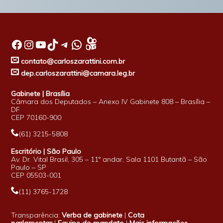
Facebook
Instagram
Youtube
TikTok
Telegram
WhatsApp
contato@carloszarattini.com.br
dep.carloszarattini@camara.leg.br
Gabinete | Brasília
Câmara dos Deputados – Anexo IV Gabinete 808 – Brasília –
DF
CEP 70160-900
(61) 3215-5808
Escritório | São Paulo
Av. Dr. Vital Brasil, 305 – 11º andar, Sala 1101 Butantã – São
Paulo – SP
CEP 05503-001
(11) 3765-1728
Transparência:
Verba de gabinete
|
Cota
parlamentar
|
Equipe do mandato
|
Mais informações