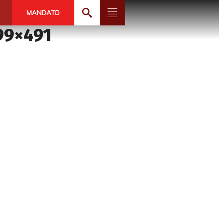
MANDATO
99×491