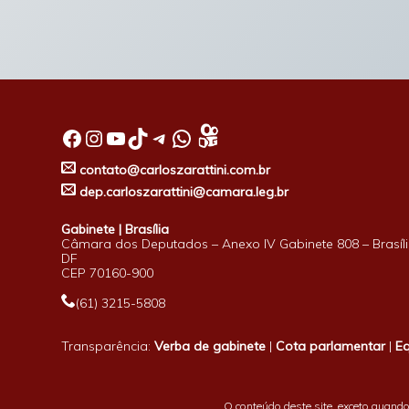
Facebook
Instagram
Youtube
TikTok
Telegram
WhatsApp
contato@carloszarattini.com.br
dep.carloszarattini@camara.leg.br
Gabinete | Brasília
Câmara dos Deputados – Anexo IV Gabinete 808 – Brasíli
DF
CEP 70160-900
(61) 3215-5808
Transparência:
Verba de gabinete
|
Cota parlamentar
|
E
O conteúdo deste site, exceto quando 