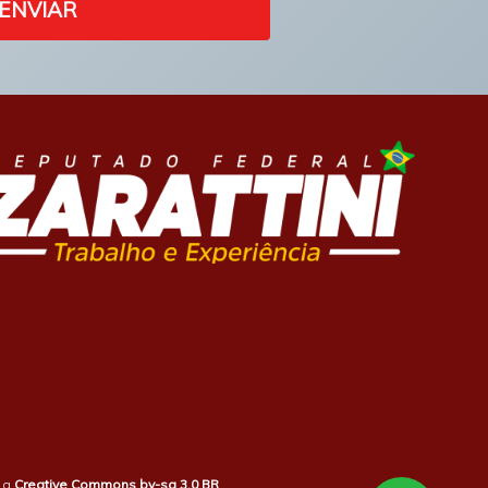
ENVIAR
b a
Creative Commons by-sa 3.0 BR
.