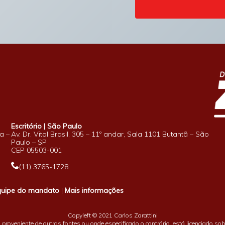
Escritório | São Paulo
a –
Av. Dr. Vital Brasil, 305 – 11º andar, Sala 1101 Butantã – São
Paulo – SP
CEP 05503-001
(11) 3765-1728
quipe do mandato
|
Mais informações
Copyleft © 2021 Carlos Zarattini
proveniente de outras fontes ou onde especificado o contrário, está licenciado so