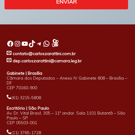
ENVIAR
Facebook
Instagram
Youtube
TikTok
Telegram
WhatsApp
contato@carloszarattini.com.br
dep.carloszarattini@camara.leg.br
Gabinete | Brasília
Câmara dos Deputados – Anexo IV Gabinete 808 – Brasília –
DF
CEP 70160-900
(61) 3215-5808
Escritório | São Paulo
Av. Dr. Vital Brasil, 305 – 11º andar, Sala 1101 Butantã – São
Paulo – SP
CEP 05503-001
(11) 3765-1728