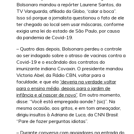
Bolsonaro mandou a repórter Laurene Santos, da
TV Vanguarda, afiliada da Globo, “calar a boca”.
Isso só porque a jornalista questionou o fato de ele
ter chegado ao local sem usar máscaras, conforme
exigia uma lei do estado de São Paulo, por causa
da pandemia de Covid-19.
– Quatro dias depois, Bolsonaro perdeu o controle
ao ser indagado sobre o atraso de vacinas contra a
Covid-19 e o escândalo dos contratos do
imunizante indiano Covaxin. O presidente mandou
Victoria Abel, da Rádio CBN, voltar para a
faculdade, e que ela
“deveria na verdade voltar
para o ensino médio, depois para o jardim de
infância e aí nascer de novo”
. Em outro momento,
disse: “Você está empregada aonde? (sic)”. Na
mesma ocasião, aos gritos, e em tom ameaçador,
dirigiu insultos à Adriana de Luca, da CNN Brasil:
“Pare de fazer perguntas idiotas”.
– Durante conversa com apoiadores na entrada do