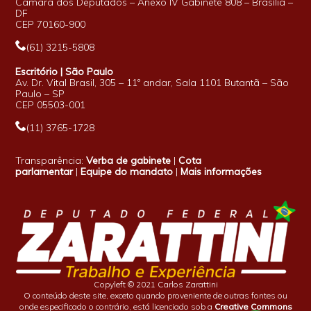
Câmara dos Deputados – Anexo IV Gabinete 808 – Brasília –
DF
CEP 70160-900
(61) 3215-5808
Escritório | São Paulo
Av. Dr. Vital Brasil, 305 – 11º andar, Sala 1101 Butantã – São
Paulo – SP
CEP 05503-001
(11) 3765-1728
Transparência:
Verba de gabinete
|
Cota
parlamentar
|
Equipe do mandato
|
Mais informações
Copyleft © 2021 Carlos Zarattini
O conteúdo deste site, exceto quando proveniente de outras fontes ou
onde especificado o contrário, está licenciado sob a
Creative Commons