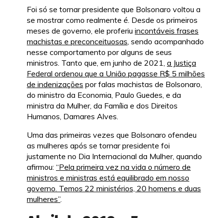
Foi só se tornar presidente que Bolsonaro voltou a
se mostrar como realmente é. Desde os primeiros
meses de governo, ele proferiu
incontáveis frases
machistas e preconceituosas
, sendo acompanhado
nesse comportamento por alguns de seus
ministros. Tanto que, em junho de 2021,
a Justiça
Federal ordenou que a União pagasse R$ 5 milhões
de indenizações
por falas machistas de Bolsonaro,
do ministro da Economia, Paulo Guedes, e da
ministra da Mulher, da Família e dos Direitos
Humanos, Damares Alves.
Uma das primeiras vezes que Bolsonaro ofendeu
as mulheres após se tornar presidente foi
justamente no Dia Internacional da Mulher, quando
afirmou:
“Pela primeira vez na vida o número de
ministros e ministras está equilibrado em nosso
governo. Temos 22 ministérios, 20 homens e duas
mulheres”
.