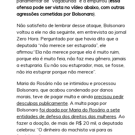
parlamentar de “vagabunda” e a empurrou (
essa
ofensa pode ser vista no vídeo abaixo, com outras
agressões cometidas por Bolsonaro
).
Não satisfeito de lembrar desse ataque, Bolsonaro
voltou a ele no dia seguinte, em entrevista ao jornal
Zero Hora. Perguntado por que havia dito que a
deputada “não merece ser estuprada”, ele
afirmou:“Ela não merece porque ela é muito ruim,
porque ela é muito feia, não faz meu gênero, jamais
a estupraria. Eu não sou estuprador, mas, se fosse,
não iria estuprar porque não merece”.
Maria do Rosário não se intimidou e processou
Bolsonaro, que acabou condenado por danos
morais, teve de pagar multa e ainda
precisou pedir
desculpas publicamente
. A multa paga por
Bolsonaro
foi doada por Maria do Rosário a sete
entidades de defesa dos direitos das mulheres
. Ao
fazer a doação, de mais de R$ 20 mil, a deputada
celebrou: “O dinheiro do machista vai para as