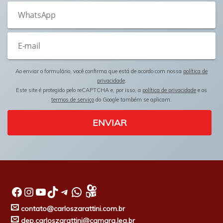
Ao enviar o formulário, você confirma que está de acordo com nossa
política de
privacidade
.
Este site é protegido pelo reCAPTCHA e, por isso, a
política de privacidade
e os
termos de serviço
do Google também se aplicam.
ENVIAR
Facebook
Instagram
Youtube
TikTok
Telegram
WhatsApp
contato@carloszarattini.com.br
dep.carloszarattini@camara.leg.br