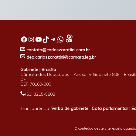
Facebook
Instagram
Youtube
TikTok
Telegram
WhatsApp
contato@carloszarattini.com.br
dep.carloszarattini@camara.leg.br
Gabinete | Brasília
Câmara dos Deputados – Anexo IV Gabinete 808 – Brasíli
DF
CEP 70160-900
(61) 3215-5808
Transparência:
Verba de gabinete
|
Cota parlamentar
|
E
O conteúdo deste site, exceto quando 