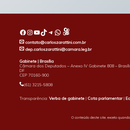
Facebook
Instagram
Youtube
TikTok
Telegram
WhatsApp
contato@carloszarattini.com.br
dep.carloszarattini@camara.leg.br
Gabinete | Brasília
Câmara dos Deputados – Anexo IV Gabinete 808 – Brasíli
DF
CEP 70160-900
(61) 3215-5808
Transparência:
Verba de gabinete
|
Cota parlamentar
|
E
O conteúdo deste site, exceto quando 