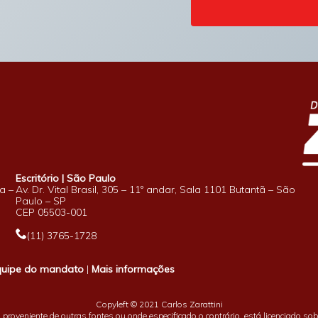
Escritório | São Paulo
a –
Av. Dr. Vital Brasil, 305 – 11º andar, Sala 1101 Butantã – São
Paulo – SP
CEP 05503-001
(11) 3765-1728
quipe do mandato
|
Mais informações
Copyleft © 2021 Carlos Zarattini
proveniente de outras fontes ou onde especificado o contrário, está licenciado so