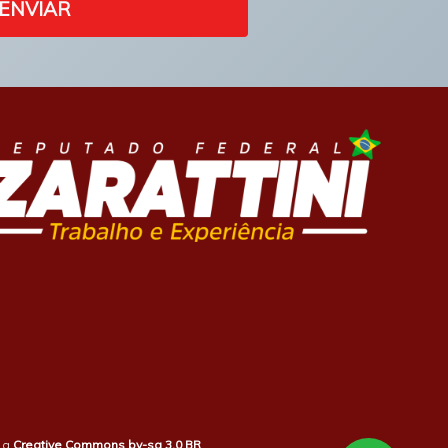
ENVIAR
b a
Creative Commons by-sa 3.0 BR
.