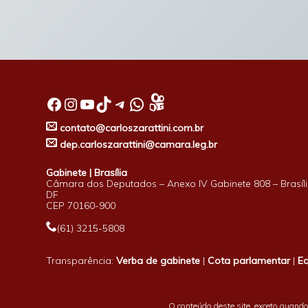
Facebook
Instagram
Youtube
TikTok
Telegram
WhatsApp
contato@carloszarattini.com.br
dep.carloszarattini@camara.leg.br
Gabinete | Brasília
Câmara dos Deputados – Anexo IV Gabinete 808 – Brasíli
DF
CEP 70160-900
(61) 3215-5808
Transparência:
Verba de gabinete
|
Cota parlamentar
|
E
O conteúdo deste site, exceto quando 