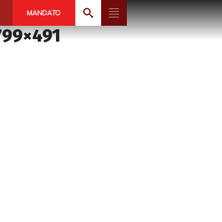
MANDATO
799×491