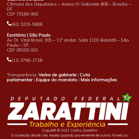
Câmara dos Deputados – Anexo IV Gabinete 808 – Brasília –
DF
CEP 70160-900
(61) 3215-5808
Escritório | São Paulo
Av. Dr. Vital Brasil, 305 – 11º andar, Sala 1101 Butantã – São
Paulo – SP
CEP 05503-001
(11) 3765-1728
Transparência:
Verba de gabinete
|
Cota
parlamentar
|
Equipe do mandato
|
Mais informações
Copyleft © 2021 Carlos Zarattini
O conteúdo deste site, exceto quando proveniente de outras fontes ou