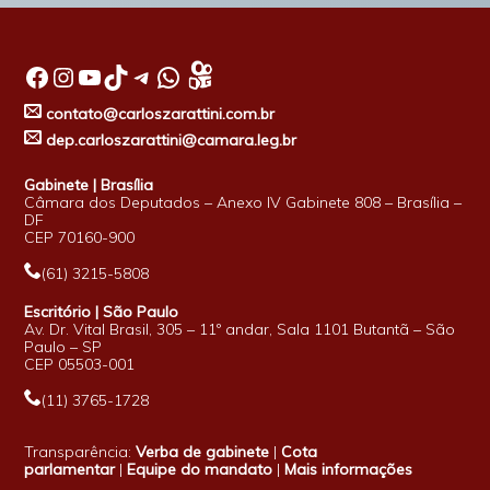
Facebook
Instagram
Youtube
TikTok
Telegram
WhatsApp
contato@carloszarattini.com.br
dep.carloszarattini@camara.leg.br
Gabinete | Brasília
Câmara dos Deputados – Anexo IV Gabinete 808 – Brasília –
DF
CEP 70160-900
(61) 3215-5808
Escritório | São Paulo
Av. Dr. Vital Brasil, 305 – 11º andar, Sala 1101 Butantã – São
Paulo – SP
CEP 05503-001
(11) 3765-1728
Transparência:
Verba de gabinete
|
Cota
parlamentar
|
Equipe do mandato
|
Mais informações