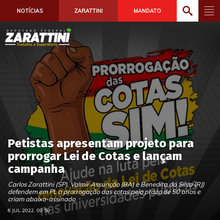
NOTÍCIAS
ZARATTINI
MANDATO
Petistas apresentam projeto para
prorrogar Lei de Cotas e lançam
campanha
Carlos Zarattini (SP), Valmir Assunção (BA) e Benedita da Silva (RJ)
defendem em PL a prorrogação das cotas pelo prazo de 50 anos e
criam abaixo-assinado
6 JUL 2022, 09:50