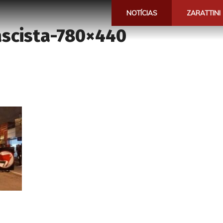
NOTÍCIAS
ZARATTINI
ascista-780×440