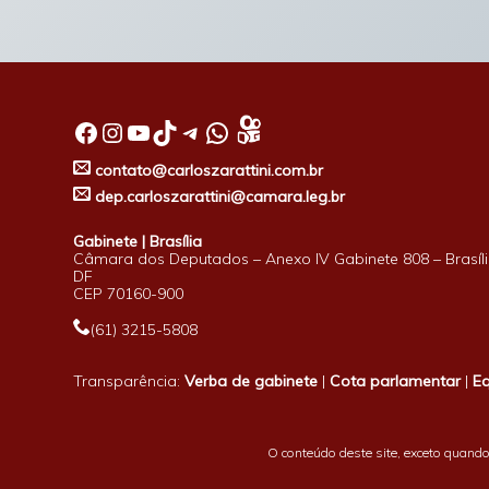
Facebook
Instagram
Youtube
TikTok
Telegram
WhatsApp
contato@carloszarattini.com.br
dep.carloszarattini@camara.leg.br
Gabinete | Brasília
Câmara dos Deputados – Anexo IV Gabinete 808 – Brasíli
DF
CEP 70160-900
(61) 3215-5808
Transparência:
Verba de gabinete
|
Cota parlamentar
|
E
O conteúdo deste site, exceto quando 