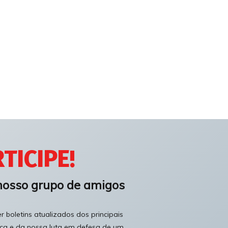
TICIPE!
nosso grupo de amigos
 boletins atualizados dos principais
ica e da nossa luta em defesa de um