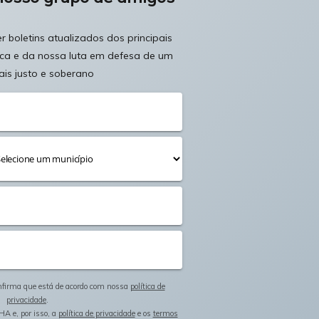
 boletins atualizados dos principais
ica e da nossa luta em defesa de um
ais justo e soberano
onfirma que está de acordo com nossa
política de
privacidade
.
HA e, por isso, a
política de privacidade
e os
termos