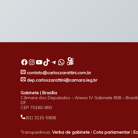
Facebook
Instagram
Youtube
TikTok
Telegram
WhatsApp
contato@carloszarattini.com.br
dep.carloszarattini@camara.leg.br
Gabinete | Brasília
Câmara dos Deputados – Anexo IV Gabinete 808 – Brasíli
DF
CEP 70160-900
(61) 3215-5808
Transparência:
Verba de gabinete
|
Cota parlamentar
|
E