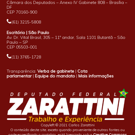
Câmara dos Deputados – Anexo IV Gabinete 808 – Brasília –
DF
CEP 70160-900
(61) 3215-5808
Escritório | São Paulo
Av. Dr. Vital Brasil, 305 – 11º andar, Sala 1101 Butantã – São
Paulo – SP
CEP 05503-001
(11) 3765-1728
Transparência:
Verba de gabinete
|
Cota
parlamentar
|
Equipe do mandato
|
Mais informações
Copyleft © 2021 Carlos Zarattini
O conteúdo deste site, exceto quando proveniente de outras fontes ou
onde especificado o contrário, está licenciado sob a
Creative Commons