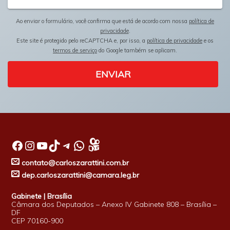
Ao enviar o formulário, você confirma que está de acordo com nossa
política de
privacidade
.
Este site é protegido pelo reCAPTCHA e, por isso, a
política de privacidade
e os
termos de serviço
do Google também se aplicam.
ENVIAR
Facebook
Instagram
Youtube
TikTok
Telegram
WhatsApp
contato@carloszarattini.com.br
dep.carloszarattini@camara.leg.br
Gabinete | Brasília
Câmara dos Deputados – Anexo IV Gabinete 808 – Brasília –
DF
CEP 70160-900