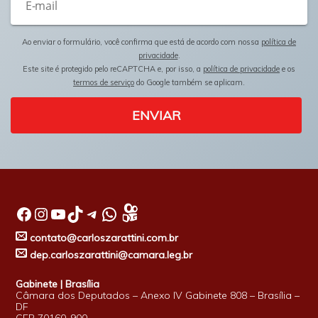
Ao enviar o formulário, você confirma que está de acordo com nossa
política de
privacidade
.
Este site é protegido pelo reCAPTCHA e, por isso, a
política de privacidade
e os
termos de serviço
do Google também se aplicam.
ENVIAR
Facebook
Instagram
Youtube
TikTok
Telegram
WhatsApp
contato@carloszarattini.com.br
dep.carloszarattini@camara.leg.br
Gabinete | Brasília
Câmara dos Deputados – Anexo IV Gabinete 808 – Brasília –
DF
CEP 70160-900