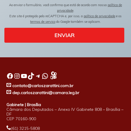
Ao enviar o formulário, você confirma que está de acordo com nossa
política de
privacidade
.
Este site é protegido pelo reCAPTCHA e, por isso, a
política de privacidade
e os
termos de serviço
do Google também se aplicam.
ENVIAR
Facebook
Instagram
Youtube
TikTok
Telegram
WhatsApp
contato@carloszarattini.com.br
dep.carloszarattini@camara.leg.br
Gabinete | Brasília
Câmara dos Deputados – Anexo IV Gabinete 808 – Brasília –
DF
CEP 70160-900
(61) 3215-5808