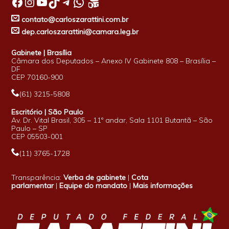
Facebook
Instagram
Youtube
TikTok
Telegram
WhatsApp
contato@carloszarattini.com.br
dep.carloszarattini@camara.leg.br
Gabinete | Brasília
Câmara dos Deputados – Anexo IV Gabinete 808 – Brasília –
DF
CEP 70160-900
(61) 3215-5808
Escritório | São Paulo
Av. Dr. Vital Brasil, 305 – 11º andar, Sala 1101 Butantã – São
Paulo – SP
CEP 05503-001
(11) 3765-1728
Transparência:
Verba de gabinete
|
Cota
parlamentar
|
Equipe do mandato
|
Mais informações