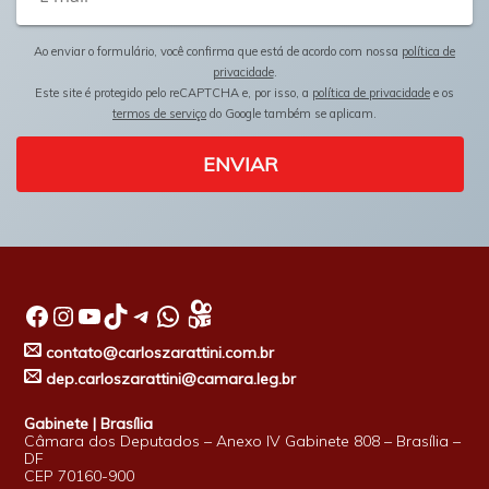
Ao enviar o formulário, você confirma que está de acordo com nossa
política de
privacidade
.
Este site é protegido pelo reCAPTCHA e, por isso, a
política de privacidade
e os
termos de serviço
do Google também se aplicam.
ENVIAR
Facebook
Instagram
Youtube
TikTok
Telegram
WhatsApp
contato@carloszarattini.com.br
dep.carloszarattini@camara.leg.br
Gabinete | Brasília
Câmara dos Deputados – Anexo IV Gabinete 808 – Brasília –
DF
CEP 70160-900