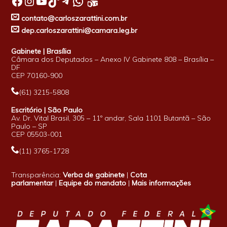
Facebook
Instagram
Youtube
TikTok
Telegram
WhatsApp
contato@carloszarattini.com.br
dep.carloszarattini@camara.leg.br
Gabinete | Brasília
Câmara dos Deputados – Anexo IV Gabinete 808 – Brasília –
DF
CEP 70160-900
(61) 3215-5808
Escritório | São Paulo
Av. Dr. Vital Brasil, 305 – 11º andar, Sala 1101 Butantã – São
Paulo – SP
CEP 05503-001
(11) 3765-1728
Transparência:
Verba de gabinete
|
Cota
parlamentar
|
Equipe do mandato
|
Mais informações