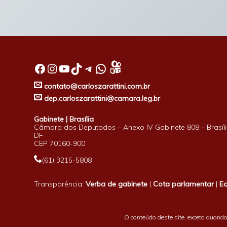
Facebook
Instagram
Youtube
TikTok
Telegram
WhatsApp
contato@carloszarattini.com.br
dep.carloszarattini@camara.leg.br
Gabinete | Brasília
Câmara dos Deputados – Anexo IV Gabinete 808 – Brasíli
DF
CEP 70160-900
(61) 3215-5808
Transparência:
Verba de gabinete
|
Cota parlamentar
|
E
O conteúdo deste site, exceto quando 