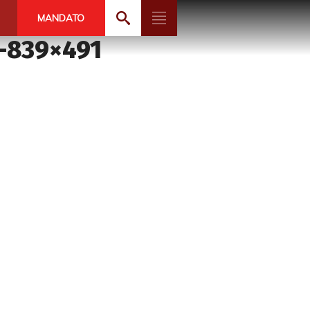
MANDATO
-839×491