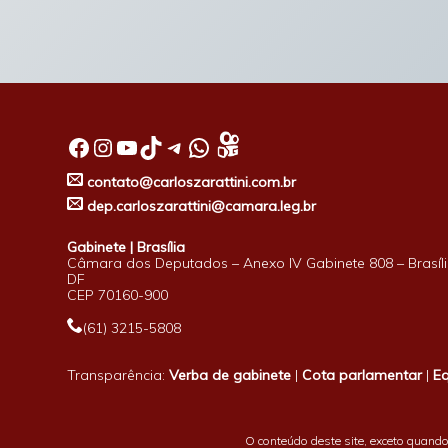
Facebook
Instagram
Youtube
TikTok
Telegram
WhatsApp
contato@carloszarattini.com.br
dep.carloszarattini@camara.leg.br
Gabinete | Brasília
Câmara dos Deputados – Anexo IV Gabinete 808 – Brasíli
DF
CEP 70160-900
(61) 3215-5808
Transparência:
Verba de gabinete
|
Cota parlamentar
|
E
O conteúdo deste site, exceto quando 