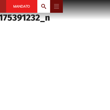
MANDATO
175391232_n