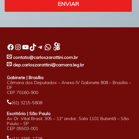
ENVIAR
Facebook
Instagram
Youtube
TikTok
Telegram
WhatsApp
contato@carloszarattini.com.br
dep.carloszarattini@camara.leg.br
Gabinete | Brasília
Câmara dos Deputados – Anexo IV Gabinete 808 – Brasília –
DF
CEP 70160-900
(61) 3215-5808
Escritório | São Paulo
Av. Dr. Vital Brasil, 305 – 11º andar, Sala 1101 Butantã – São
Paulo – SP
CEP 05503-001
(11) 3765-1728