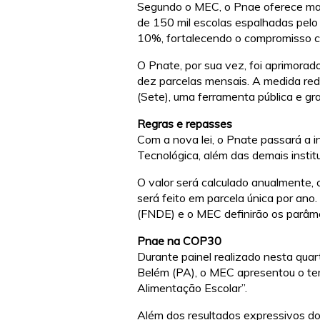
Segundo o MEC, o Pnae oferece mais
de 150 mil escolas espalhadas pelo
10%, fortalecendo o compromisso c
O Pnate, por sua vez, foi aprimorad
dez parcelas mensais. A medida redu
(Sete), uma ferramenta pública e gra
Regras e repasses
Com a nova lei, o Pnate passará a in
Tecnológica, além das demais instit
O valor será calculado anualmente, 
será feito em parcela única por an
(FNDE) e o MEC definirão os parâmet
Pnae na COP30
Durante painel realizado nesta qua
Belém (PA), o MEC apresentou o tema
Alimentação Escolar”.
Além dos resultados expressivos do 