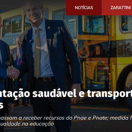
NOTÍCIAS
ZARATTINI
ntação saudável e transpor
s
s passam a receber recursos do Pnae e Pnate; medida 
igualdade na educação