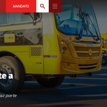
MANDATO
te a
faz parte