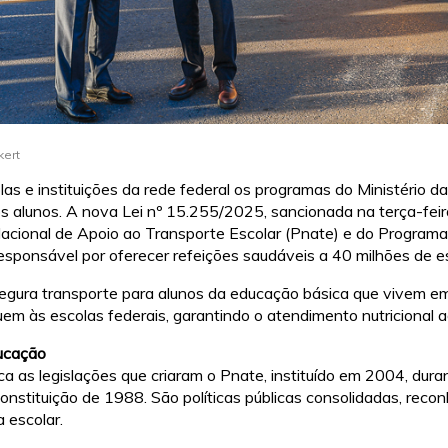
kert
olas e instituições da rede federal os programas do Ministério
os alunos. A nova Lei nº 15.255/2025, sancionada na terça-feir
acional de Apoio ao Transporte Escolar (Pnate) e do Programa
esponsável por oferecer refeições saudáveis a 40 milhões de e
egura transporte para alunos da educação básica que vivem em
m às escolas federais, garantindo o atendimento nutricional 
ucação
ca as legislações que criaram o Pnate, instituído em 2004, dura
nstituição de 1988. São políticas públicas consolidadas, reco
 escolar.