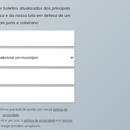
 boletins atualizados dos principais
ica e da nossa luta em defesa de um
ais justo e soberano
onfirma que está de acordo com nossa
política de
privacidade
.
HA e, por isso, a
política de privacidade
e os
termos
 Google também se aplicam.