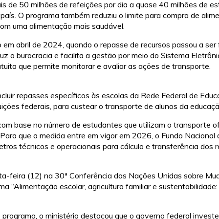
 de 50 milhões de refeições por dia a quase 40 milhões de es
 país. O programa também reduziu o limite para compra de ali
om uma alimentação mais saudável.
o em abril de 2024, quando o repasse de recursos passou a ser
z a burocracia e facilita a gestão por meio do Sistema Eletrôn
tuita que permite monitorar e avaliar as ações de transporte.
cluir repasses específicos às escolas da Rede Federal de Educaç
uições federais, para custear o transporte de alunos da educaçã
com base no número de estudantes que utilizam o transporte of
o. Para que a medida entre em vigor em 2026, o Fundo Nacion
ros técnicos e operacionais para cálculo e transferência dos r
rta-feira (12) na 30ª Conferência das Nações Unidas sobre M
 “Alimentação escolar, agricultura familiar e sustentabilidade
programa, o ministério destacou que o governo federal investe