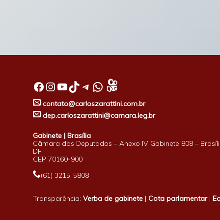
Facebook
Instagram
Youtube
TikTok
Telegram
WhatsApp
contato@carloszarattini.com.br
dep.carloszarattini@camara.leg.br
Gabinete | Brasília
Câmara dos Deputados – Anexo IV Gabinete 808 – Brasíli
DF
CEP 70160-900
(61) 3215-5808
Transparência:
Verba de gabinete
|
Cota parlamentar
|
E