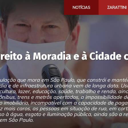
NOTÍCIAS
ZARATTINI
reito à Moradia e à Cidade
ulação que mora em São Paulo, que constrói e manté
ia e de infraestrutura urbana vem de longa data. Usu
ultura, lazer, educação, saúde, trabalho e renda, ain
ônibus, trens e metrôs apertados, a impossibilidade d
imobiliário, incompatível com a capacidade de pag
z mais caros, as pessoas em situação de rua, em cort
o à água, esgoto e iluminação pública, ainda são a r
 em São Paulo.