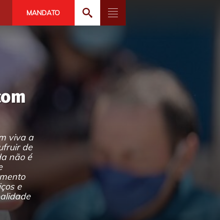
MANDATO
 com
m viva a
fruir de
da não é
e
amento
iços e
ealidade