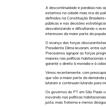
A descontinuidade e paralisia nas aç
estarmos na cidade mais rica do pa
definidos na Constituição Brasileira
públicas e nas decisões estratégica
desvalorizando e dificultando o ac
interesses da maior parte da popula
O avanço das forças obscurantistas
Presidenta Dilma levaram, entre o
Precisamos agrupar as forças progre
maiores nas políticas habitacionais e
garantir o direito à moradia e à cida
Vimos recentemente, com preocupaçã
que são a maior parte da demanda p
lutaram e continuam lutando para m
Os governos do PT em São Paulo con
inovando nas políticas habitaciona
justa, mais fraterna e menos desigua