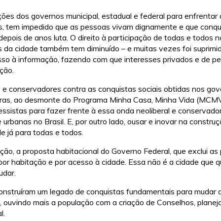
ões dos governos municipal, estadual e federal para enfrentar a
ís, tem impedido que as pessoas vivam dignamente e que conquis
 depois de anos luta. O direito à participação de todas e todos 
s da cidade também tem diminuído – e muitas vezes foi suprimid
esso à informação, fazendo com que interesses privados e de 
ção.
 e conservadores contra as conquistas sociais obtidas nos gov
utras, ao desmonte do Programa Minha Casa, Minha Vida (MCM
ssistas para fazer frente à essa onda neoliberal e conservado
 urbanas no Brasil. E, por outro lado, ousar e inovar na construç
de já para todas e todos.
o, a proposta habitacional do Governo Federal, que exclui as
or habitação e por acesso à cidade. Essa não é a cidade que 
udar.
struíram um legado de conquistas fundamentais para mudar a 
is, ouvindo mais a população com a criação de Conselhos, plane
l.