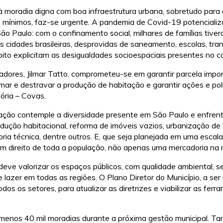
 à moradia digna com boa infraestrutura urbana, sobretudo para 
s mínimos, faz-se urgente. A pandemia de Covid-19 potencializ
o Paulo: com o confinamento social, milhares de famílias tive
as cidades brasileiras, desprovidas de saneamento, escolas, tra
 óbito explicitam as desigualdades socioespaciais presentes no 
adores, Jilmar Tatto, comprometeu-se em garantir parcela impo
mar e destravar a produção de habitação e garantir ações e polí
ória – Covas.
ção contemple a diversidade presente em São Paulo e enfrente 
dução habitacional, reforma de imóveis vazios, urbanização de f
soria técnica, dentre outros. E, que seja planejada em uma esca
um direito de toda a população, não apenas uma mercadoria na
ve valorizar os espaços públicos, com qualidade ambiental, seg
e lazer em todas as regiões. O Plano Diretor do Município, a s
os os setores, para atualizar as diretrizes e viabilizar as fer
 menos 40 mil moradias durante a próxima gestão municipal. 