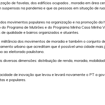
zação de favelas, dos edifícios ocupados , moradia em área cent
jam suspensas na pandemia e que as pessoas em situação de ru
dos movimentos populares na organização e na promoção da ha
so do Programa de Mutirões e do Programa Minha Casa Minha V
 de qualidade e bairros organizados e atuantes.
 militância dos movimentos de moradia e também o conjunto de
jamento urbano que acreditam que é possível uma cidade mais ju
 ao eleitorado paulistano.
diversas dimensões: distribuição de renda, moradia, mobilidade
apacidade de inovação que levou e levará novamente o PT a go
tas e populares.