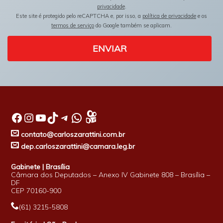
privacidade
.
Este site é protegido pelo reCAPTCHA e, por isso, a
política de privacidade
e os
termos de serviço
do Google também se aplicam.
ENVIAR
Facebook
Instagram
Youtube
TikTok
Telegram
WhatsApp
contato@carloszarattini.com.br
dep.carloszarattini@camara.leg.br
Gabinete | Brasília
Câmara dos Deputados – Anexo IV Gabinete 808 – Brasília –
DF
CEP 70160-900
(61) 3215-5808