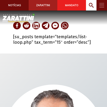
NOTÍCIAS
ZARATTINI
MANDATO
[su_posts template=”templates/list-
loop.php” tax_term=”15″ order=”desc”]