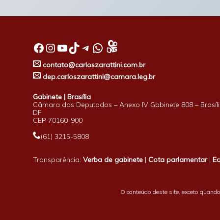
Facebook
Instagram
Youtube
TikTok
Telegram
WhatsApp
contato@carloszarattini.com.br
dep.carloszarattini@camara.leg.br
Gabinete | Brasília
Câmara dos Deputados – Anexo IV Gabinete 808 – Brasíli
DF
CEP 70160-900
(61) 3215-5808
Transparência:
Verba de gabinete
|
Cota parlamentar
|
E
O conteúdo deste site, exceto quando 