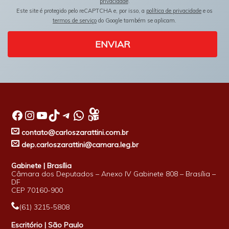
privacidade
.
Este site é protegido pelo reCAPTCHA e, por isso, a
política de privacidade
e os
termos de serviço
do Google também se aplicam.
ENVIAR
Facebook
Instagram
Youtube
TikTok
Telegram
WhatsApp
contato@carloszarattini.com.br
dep.carloszarattini@camara.leg.br
Gabinete | Brasília
Câmara dos Deputados – Anexo IV Gabinete 808 – Brasília –
DF
CEP 70160-900
(61) 3215-5808
Escritório | São Paulo