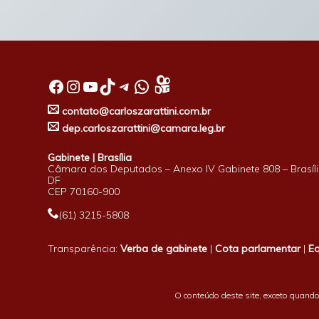
Facebook
Instagram
Youtube
TikTok
Telegram
WhatsApp
contato@carloszarattini.com.br
dep.carloszarattini@camara.leg.br
Gabinete | Brasília
Câmara dos Deputados – Anexo IV Gabinete 808 – Brasíli
DF
CEP 70160-900
(61) 3215-5808
Transparência:
Verba de gabinete
|
Cota parlamentar
|
E
O conteúdo deste site, exceto quando 