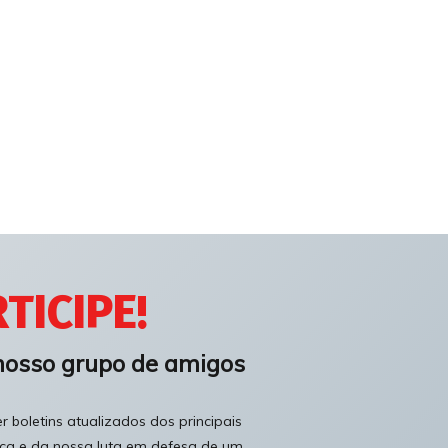
TICIPE!
nosso grupo de amigos
 boletins atualizados dos principais
ica e da nossa luta em defesa de um