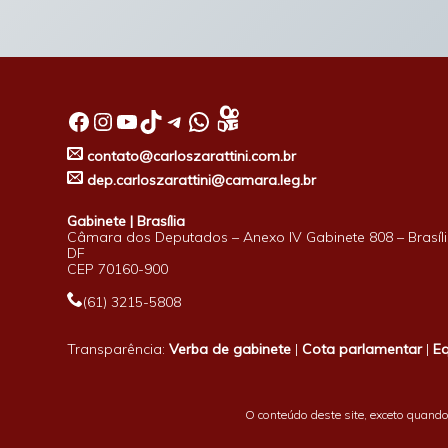
Facebook
Instagram
Youtube
TikTok
Telegram
WhatsApp
contato@carloszarattini.com.br
dep.carloszarattini@camara.leg.br
Gabinete | Brasília
Câmara dos Deputados – Anexo IV Gabinete 808 – Brasíli
DF
CEP 70160-900
(61) 3215-5808
Transparência:
Verba de gabinete
|
Cota parlamentar
|
E
O conteúdo deste site, exceto quando 