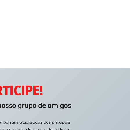
TICIPE!
nosso grupo de amigos
 boletins atualizados dos principais
ica e da nossa luta em defesa de um