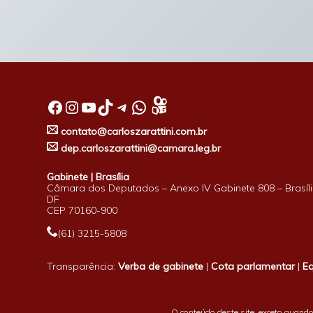
Facebook
Instagram
Youtube
TikTok
Telegram
WhatsApp
contato@carloszarattini.com.br
dep.carloszarattini@camara.leg.br
Gabinete | Brasília
Câmara dos Deputados – Anexo IV Gabinete 808 – Brasíli
DF
CEP 70160-900
(61) 3215-5808
Transparência:
Verba de gabinete
|
Cota parlamentar
|
E
O conteúdo deste site, exceto quando 