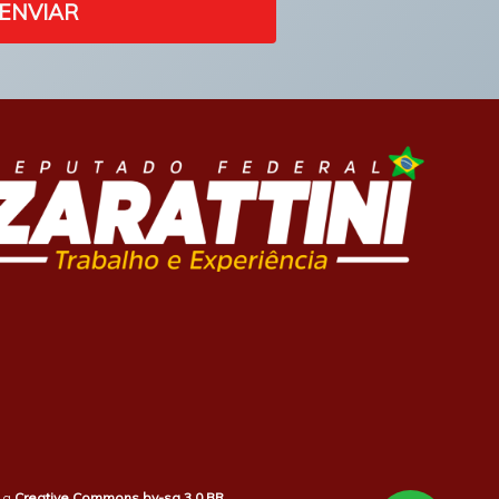
ENVIAR
b a
Creative Commons by-sa 3.0 BR
.