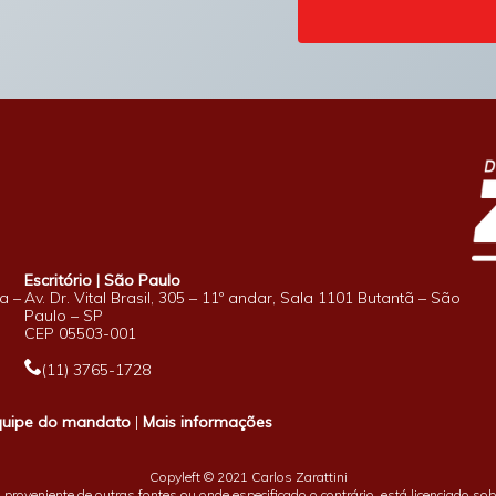
Escritório | São Paulo
a –
Av. Dr. Vital Brasil, 305 – 11º andar, Sala 1101 Butantã – São
Paulo – SP
CEP 05503-001
(11) 3765-1728
quipe do mandato
|
Mais informações
Copyleft © 2021 Carlos Zarattini
proveniente de outras fontes ou onde especificado o contrário, está licenciado so