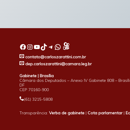
Facebook
Instagram
Youtube
TikTok
Telegram
WhatsApp
contato@carloszarattini.com.br
dep.carloszarattini@camara.leg.br
Gabinete | Brasília
Câmara dos Deputados – Anexo IV Gabinete 808 – Brasíli
DF
CEP 70160-900
(61) 3215-5808
Transparência:
Verba de gabinete
|
Cota parlamentar
|
E