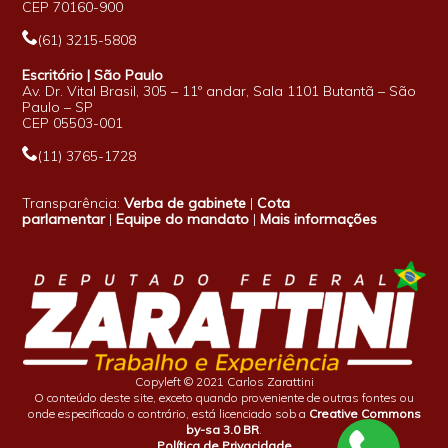
CEP 70160-900
(61) 3215-5808
Escritório | São Paulo
Av. Dr. Vital Brasil, 305 – 11º andar, Sala 1101 Butantã – São
Paulo – SP
CEP 05503-001
(11) 3765-1728
Transparência:
Verba de gabinete
|
Cota
parlamentar
|
Equipe do mandato
|
Mais informações
Copyleft © 2021 Carlos Zarattini
O conteúdo deste site, exceto quando proveniente de outras fontes ou
onde especificado o contrário, está licenciado sob a
Creative Commons
by-sa 3.0 BR
.
Política de Privacidade