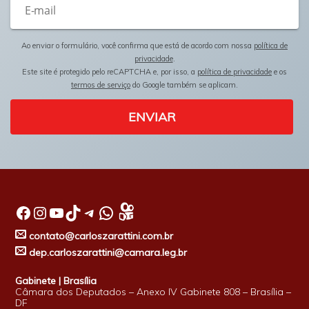
Ao enviar o formulário, você confirma que está de acordo com nossa
política de
privacidade
.
Este site é protegido pelo reCAPTCHA e, por isso, a
política de privacidade
e os
termos de serviço
do Google também se aplicam.
ENVIAR
Facebook
Instagram
Youtube
TikTok
Telegram
WhatsApp
contato@carloszarattini.com.br
dep.carloszarattini@camara.leg.br
Gabinete | Brasília
Câmara dos Deputados – Anexo IV Gabinete 808 – Brasília –
DF