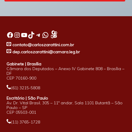
Facebook
Instagram
Youtube
TikTok
Telegram
WhatsApp
contato@carloszarattini.com.br
dep.carloszarattini@camara.leg.br
Gabinete | Brasília
Câmara dos Deputados – Anexo IV Gabinete 808 – Brasília –
DF
CEP 70160-900
(61) 3215-5808
Escritório | São Paulo
Av. Dr. Vital Brasil, 305 – 11º andar, Sala 1101 Butantã – São
Paulo – SP
CEP 05503-001
(11) 3765-1728