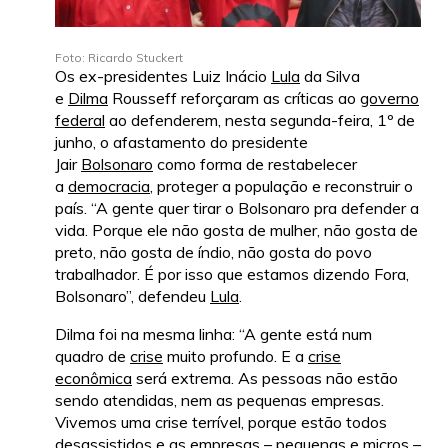
Foto: Ricardo Stuckert
Os ex-presidentes Luiz Inácio
Lula
da Silva
e
Dilma
Rousseff reforçaram as críticas ao
governo
federal
ao defenderem, nesta segunda-feira, 1º de
junho, o afastamento do presidente
Jair
Bolsonaro
como forma de restabelecer
a
democracia
, proteger a população e reconstruir o
país. “A gente quer tirar o Bolsonaro pra defender a
vida. Porque ele não gosta de mulher, não gosta de
preto, não gosta de índio, não gosta do povo
trabalhador. É por isso que estamos dizendo Fora,
Bolsonaro”, defendeu
Lula
.
Dilma foi na mesma linha: “A gente está num
quadro de
crise
muito profundo. E a
crise
econômica
será extrema. As pessoas não estão
sendo atendidas, nem as pequenas empresas.
Vivemos uma crise terrível, porque estão todos
desassistidos e as empresas – pequenas e micros –