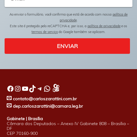
Ao enviar o formulário, você confirma que está de acordo com nossa
política de
privacidade
.
Este site é protegido pelo reCAPTCHA e, por isso, a
política de privacidade
e os
termos de serviço
do Google também se aplicam.
ENVIAR
Facebook
Instagram
Youtube
TikTok
Telegram
WhatsApp
contato@carloszarattini.com.br
dep.carloszarattini@camara.leg.br
Gabinete | Brasília
Câmara dos Deputados – Anexo IV Gabinete 808 – Brasília –
DF
CEP 70160-900