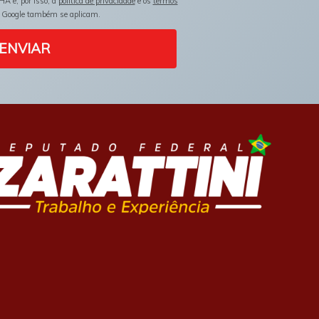
HA e, por isso, a
política de privacidade
e os
termos
 Google também se aplicam.
ENVIAR