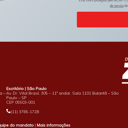
Este site é protegido pelo reCAPTC
de serviço
do
Escritório | São Paulo
a –
Av. Dr. Vital Brasil, 305 – 11º andar, Sala 1101 Butantã – São
Paulo – SP
CEP 05503-001
(11) 3765-1728
quipe do mandato
|
Mais informações