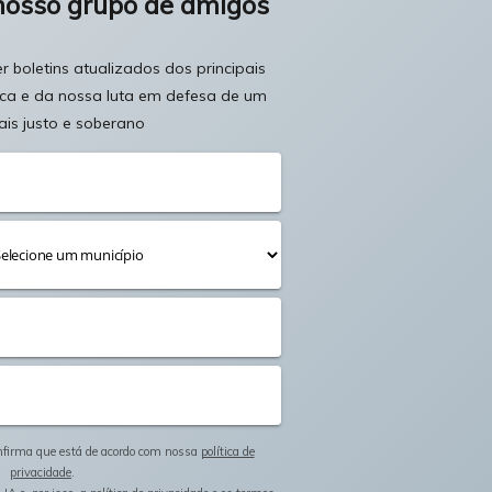
nosso grupo de amigos
 boletins atualizados dos principais
ica e da nossa luta em defesa de um
ais justo e soberano
onfirma que está de acordo com nossa
política de
privacidade
.