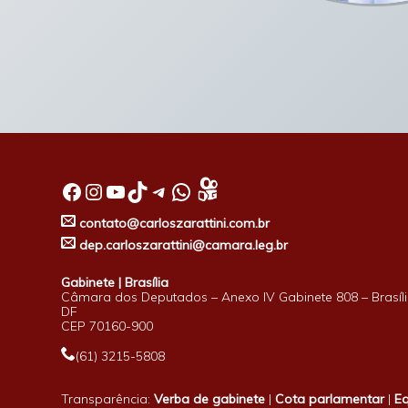
Facebook
Instagram
Youtube
TikTok
Telegram
WhatsApp
contato@carloszarattini.com.br
dep.carloszarattini@camara.leg.br
Gabinete | Brasília
Câmara dos Deputados – Anexo IV Gabinete 808 – Brasíli
DF
CEP 70160-900
(61) 3215-5808
Transparência:
Verba de gabinete
|
Cota parlamentar
|
E