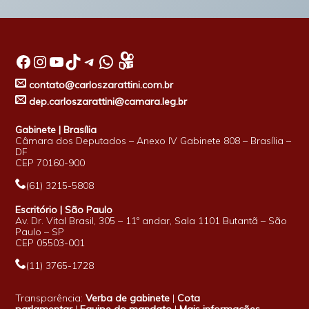
Facebook
Instagram
Youtube
TikTok
Telegram
WhatsApp
contato@carloszarattini.com.br
dep.carloszarattini@camara.leg.br
Gabinete | Brasília
Câmara dos Deputados – Anexo IV Gabinete 808 – Brasília –
DF
CEP 70160-900
(61) 3215-5808
Escritório | São Paulo
Av. Dr. Vital Brasil, 305 – 11º andar, Sala 1101 Butantã – São
Paulo – SP
CEP 05503-001
(11) 3765-1728
Transparência:
Verba de gabinete
|
Cota
parlamentar
|
Equipe do mandato
|
Mais informações